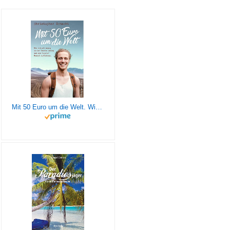
Mit 50 Euro um die Welt. Wie ich mit wenig in der Tasche loszog und als reicher Mensch zurückkam