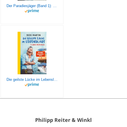
Der Paradiesjäger (Band 1): Für immer ausgestiegen
Die geilste Lücke im Lebenslauf: 6 Jahre Weltreisen | Der erfolgreiche Reisebericht erstmals im Taschenbuch
Philipp Reiter & Winkl