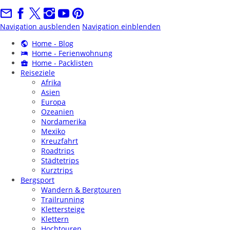
Navigation ausblenden
Navigation einblenden
Home - Blog
Home - Ferienwohnung
Home - Packlisten
Reiseziele
Afrika
Asien
Europa
Ozeanien
Nordamerika
Mexiko
Kreuzfahrt
Roadtrips
Städtetrips
Kurztrips
Bergsport
Wandern & Bergtouren
Trailrunning
Klettersteige
Klettern
Hochtouren