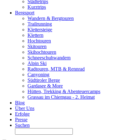
Städtetrips
Kurztrips
Bergsport
Wandern & Bergtouren
Trailrunning
Klettersteige
Klettern
Hochtouren
Skitouren
Skihochtouren
Schneeschuhwandern
Alpin Ski
Radtouren, MTB & Rennrad
Canyoning
Südtiroler Berge
Gardasee & More
Hütten, Trekking & Abenteuercamps
Grassau im Chiemgau - 2. Heimat
Blog
Über Uns
Erfolge
Presse
Suchen