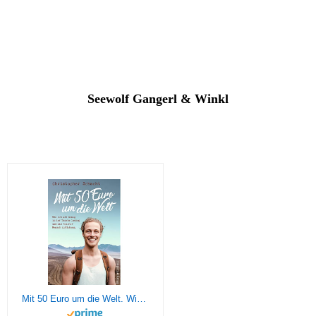
Seewolf Gangerl & Winkl
Mit 50 Euro um die Welt. Wie ich mit wenig in der Tasche loszog und als reicher Mensch zurückkam