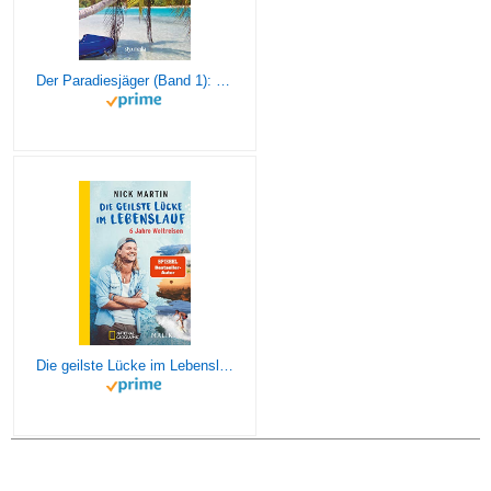
Der Paradiesjäger (Band 1): Für immer ausgestiegen
Die geilste Lücke im Lebenslauf: 6 Jahre Weltreisen | Der erfolgreiche Reisebericht erstmals im Taschenbuch