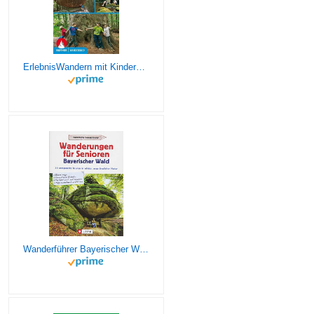
ErlebnisWandern mit Kindern Bayerischer Wald: 42 Touren mit GPS-Tracks und vielen Freizeittipps. (Rother Wanderbuch)
Wanderführer Bayerischer Wald: Wanderungen für Senioren Bayerischer Wald. 30 entspannte Touren in wilder, ursprünglicher Natur. Wandern im ... auch ... auch mit Kindern / Wege zwischen 2 und 10 km