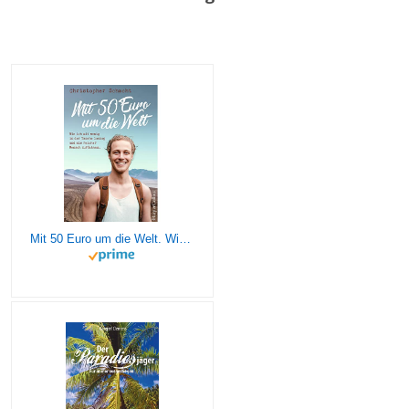
Mit 50 Euro um die Welt. Wie ich mit wenig in der Tasche loszog und als reicher Mensch zurückkam