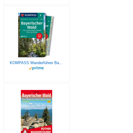
KOMPASS Wanderführer Bayerischer Wald, Cham, Bodenmais, Zwiesel, Freyung, Passau, 60 Touren: mit Extra-Tourenkarte, GPX-Daten zum Download