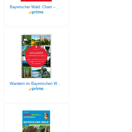
Bayerischer Wald: Cham – Bodenmais – Zwiesel – Freyung – Passau. 54 Touren mit GPS-Tracks (Rother Wanderführer)
Wandern im Bayerischen Wald: Natur genießen zwischen Deggendorf, Zwiesel und Spiegelau