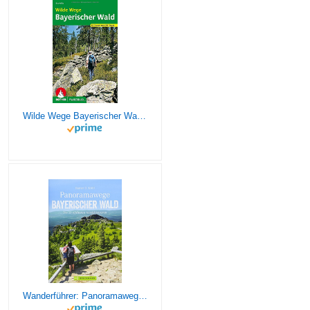
Wilde Wege Bayerischer Wald: 50 Touren mit GPS-Tracks (Rother Wanderbuch)
Wanderführer: Panoramawege Bayerischer Wald. Die 33 schönsten Aussichtstouren im Bayerwald. Wandern zu Aussichtsplätzen mit Panorama im Naturpark Bayerischer Wald. (Erlebnis Wandern)