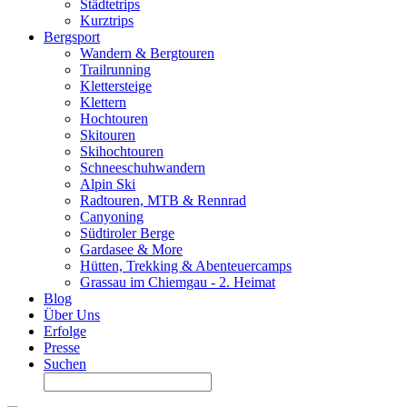
Städtetrips
Kurztrips
Bergsport
Wandern & Bergtouren
Trailrunning
Klettersteige
Klettern
Hochtouren
Skitouren
Skihochtouren
Schneeschuhwandern
Alpin Ski
Radtouren, MTB & Rennrad
Canyoning
Südtiroler Berge
Gardasee & More
Hütten, Trekking & Abenteuercamps
Grassau im Chiemgau - 2. Heimat
Blog
Über Uns
Erfolge
Presse
Suchen