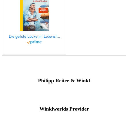
Die geilste Lücke im Lebenslauf: 6 Jahre Weltreisen | Der erfolgreiche Reisebericht erstmals im Taschenbuch
Philipp Reiter & Winkl
Winklworlds Provider