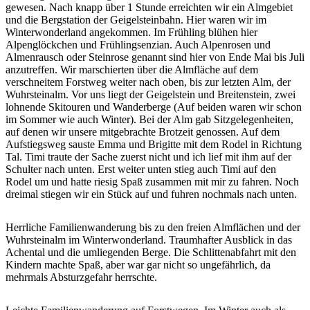
gewesen. Nach knapp über 1 Stunde erreichten wir ein Almgebiet
und die Bergstation der Geigelsteinbahn. Hier waren wir im
Winterwonderland angekommen. Im Frühling blühen hier
Alpenglöckchen und Frühlingsenzian. Auch Alpenrosen und
Almenrausch oder Steinrose genannt sind hier von Ende Mai bis Juli
anzutreffen. Wir marschierten über die Almfläche auf dem
verschneitem Forstweg weiter nach oben, bis zur letzten Alm, der
Wuhrsteinalm. Vor uns liegt der Geigelstein und Breitenstein, zwei
lohnende Skitouren und Wanderberge (Auf beiden waren wir schon
im Sommer wie auch Winter). Bei der Alm gab Sitzgelegenheiten,
auf denen wir unsere mitgebrachte Brotzeit genossen. Auf dem
Aufstiegsweg sauste Emma und Brigitte mit dem Rodel in Richtung
Tal. Timi traute der Sache zuerst nicht und ich lief mit ihm auf der
Schulter nach unten. Erst weiter unten stieg auch Timi auf den
Rodel um und hatte riesig Spaß zusammen mit mir zu fahren. Noch
dreimal stiegen wir ein Stück auf und fuhren nochmals nach unten.
Herrliche Familienwanderung bis zu den freien Almflächen und der
Wuhrsteinalm im Winterwonderland. Traumhafter Ausblick in das
Achental und die umliegenden Berge. Die Schlittenabfahrt mit den
Kindern machte Spaß, aber war gar nicht so ungefährlich, da
mehrmals Absturzgefahr herrschte.