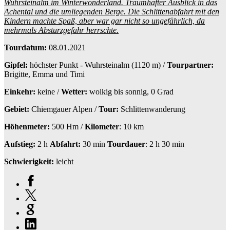
Wuhrsteinalm im Winterwonderland. Traumhafter Ausblick in das
Achental und die umliegenden Berge. Die Schlittenabfahrt mit den
Kindern machte Spaß, aber war gar nicht so ungefährlich, da
mehrmals Absturzgefahr herrschte.
Tourdatum:
08.01.2021
Gipfel:
höchster Punkt - Wuhrsteinalm (1120 m) /
Tourpartner:
Brigitte, Emma und Timi
Einkehr:
keine /
Wetter:
wolkig bis sonnig, 0 Grad
Gebiet:
Chiemgauer Alpen /
Tour:
Schlittenwanderung
Höhenmeter:
500 Hm /
Kilometer
: 10 km
Aufstieg:
2 h
Abfahrt:
30 min
Tourdauer
: 2 h 30 min
Schwierigkeit:
leicht