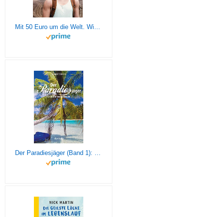
Mit 50 Euro um die Welt. Wie ich mit wenig in der Tasche loszog und als reicher Mensch zurückkam
Der Paradiesjäger (Band 1): Für immer ausgestiegen