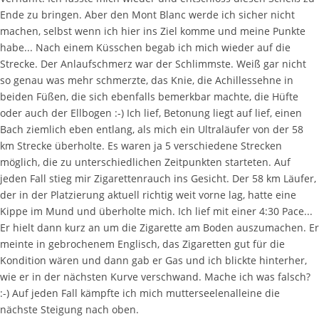
Ende zu bringen. Aber den Mont Blanc werde ich sicher nicht
machen, selbst wenn ich hier ins Ziel komme und meine Punkte
habe... Nach einem Küsschen begab ich mich wieder auf die
Strecke. Der Anlaufschmerz war der Schlimmste. Weiß gar nicht
so genau was mehr schmerzte, das Knie, die Achillessehne in
beiden Füßen, die sich ebenfalls bemerkbar machte, die Hüfte
oder auch der Ellbogen :-) Ich lief, Betonung liegt auf lief, einen
Bach ziemlich eben entlang, als mich ein Ultraläufer von der 58
km Strecke überholte. Es waren ja 5 verschiedene Strecken
möglich, die zu unterschiedlichen Zeitpunkten starteten. Auf
jeden Fall stieg mir Zigarettenrauch ins Gesicht. Der 58 km Läufer,
der in der Platzierung aktuell richtig weit vorne lag, hatte eine
Kippe im Mund und überholte mich. Ich lief mit einer 4:30 Pace...
Er hielt dann kurz an um die Zigarette am Boden auszumachen. Er
meinte in gebrochenem Englisch, das Zigaretten gut für die
Kondition wären und dann gab er Gas und ich blickte hinterher,
wie er in der nächsten Kurve verschwand. Mache ich was falsch?
:-) Auf jeden Fall kämpfte ich mich mutterseelenalleine die
nächste Steigung nach oben.