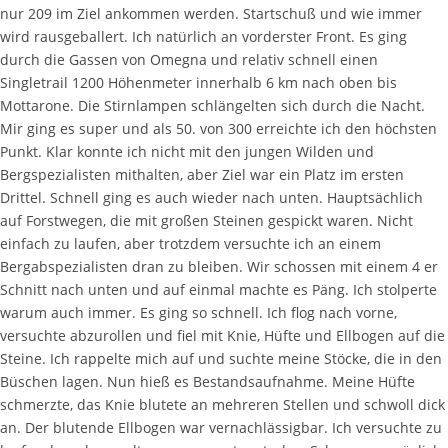
nur 209 im Ziel ankommen werden. Startschuß und wie immer
wird rausgeballert. Ich natürlich an vorderster Front. Es ging
durch die Gassen von Omegna und relativ schnell einen
Singletrail 1200 Höhenmeter innerhalb 6 km nach oben bis
Mottarone. Die Stirnlampen schlängelten sich durch die Nacht.
Mir ging es super und als 50. von 300 erreichte ich den höchsten
Punkt. Klar konnte ich nicht mit den jungen Wilden und
Bergspezialisten mithalten, aber Ziel war ein Platz im ersten
Drittel. Schnell ging es auch wieder nach unten. Hauptsächlich
auf Forstwegen, die mit großen Steinen gespickt waren. Nicht
einfach zu laufen, aber trotzdem versuchte ich an einem
Bergabspezialisten dran zu bleiben. Wir schossen mit einem 4 er
Schnitt nach unten und auf einmal machte es Päng. Ich stolperte
warum auch immer. Es ging so schnell. Ich flog nach vorne,
versuchte abzurollen und fiel mit Knie, Hüfte und Ellbogen auf die
Steine. Ich rappelte mich auf und suchte meine Stöcke, die in den
Büschen lagen. Nun hieß es Bestandsaufnahme. Meine Hüfte
schmerzte, das Knie blutete an mehreren Stellen und schwoll dick
an. Der blutende Ellbogen war vernachlässigbar. Ich versuchte zu