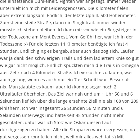
die einsetzende Dunkelheit. Fighten war angesagt. Immer wieder
unterhielt ich mich mit Leidensgenossen. Die Kilometer fielen,
aber extrem langsam. Endlich, der letzte Uphill. 500 Höhenmeter.
Zuerst eine steile Straße, dann ein Singletrail. immer wieder
musste ich stehen bleiben. Ich kam mir vor wie ein Bergsteiger in
der Todeszone am Mont Everest. Vom Gefühl her, war ich in der
Todeszone :-) Für die letzten 14 Kilometer benötigte ich fast 4
Stunden. Endlich ging es bergab, aber auch das zog sich. Laufen
war ja dank den schwierigen Trails und dem lädiertem Knie so gut
wie gar nicht möglich. Endlich spuckten mich die Trails in Omegna
aus. Zefix noch 4 Kilometer Straße. Ich versuchte zu laufen, was
auch gelang, wenn es auch nur ein 7 er Schnitt war. Besser als
nix. Man glaubte es kaum, aber ich konnte sogar noch 2
Ultraläufer überholen. Das Ziel war nah und um 1 Uhr 56 und 6
Sekunden lief ich über die lange ersehnte Ziellinie als 108 von 209
Finishern. Ich war insgesamt 26 Stunden 56 Minuten und 6
Sekunden unterwegs und hatte seit 45 Stunden nicht mehr
geschlafen, dafür war ich Stolz wie Oskar diesen Lauf
durchgezogen zu haben. Alle die Strapazen waren vergessen, na
gut vergessen konnte ich nicht, weil mir alles weh tat :-) Mit