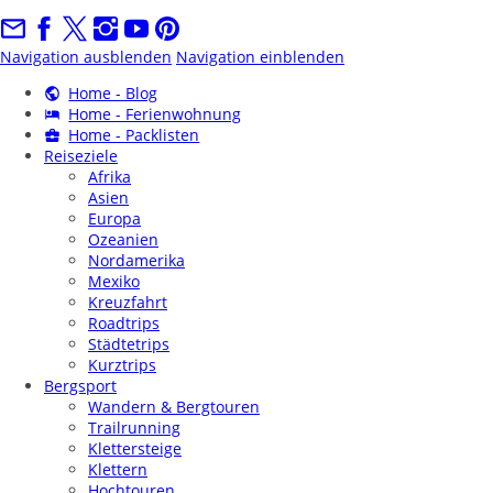
Navigation ausblenden
Navigation einblenden
Home - Blog
Home - Ferienwohnung
Home - Packlisten
Reiseziele
Afrika
Asien
Europa
Ozeanien
Nordamerika
Mexiko
Kreuzfahrt
Roadtrips
Städtetrips
Kurztrips
Bergsport
Wandern & Bergtouren
Trailrunning
Klettersteige
Klettern
Hochtouren