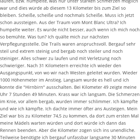
laufen, bzw. humpelte, was nur unter starken Schmerzen möglich
war und dies würde ab diesem 13 Kilometer bis zum Ziel so
bleiben. Scheiße, scheiße und nochmals Scheiße. Muss ich jetzt
schon aussteigen. Aus der Traum vom Mont Blanc Ultra? Ich
humpelte weiter. Es wurde nicht besser, auch wenn ich mich noch
so bemühte. Was tun? Ich quälte mich zur nächsten
Verpflegungsstelle. Die Trails waren anspruchsvoll. Bergauf sehr
steil und extrem steinig und bergab noch steiler und noch
steiniger. Alles schwer zu laufen und mit Verletzung noch
schwieriger. Nach 31 Kilometern erreichte ich wieder den
Ausgangspunkt, von wo wir nach Westen geleitet wurden. Wieder
1000 Höhenmeter im Anstieg. Langsam wurde es hell und ich
konnte die "Hirnbirn" ausschalten. Bei Kilometer 49 zeigte meine
Uhr 7 Stunden 49 Minuten. Krass war ich langsam. Die Schmerzen
im Knie, vor allem bergab, wurden immer schlimmer. Ich kämpfte
und wie ich kämpfte. Ich dachte immer öfter ans Austeigen. Mein
Ziel war bis zu Kilometer 74,5 zu kommen, da dort zum ersten Mal
meine Mädels warten würden und dort würde ich dann das
Rennen beenden. Aber die Kilometer zogen sich ins unendliche.
Teilweise benötigte ich bergauf unfassbar langsame 30 Minuten