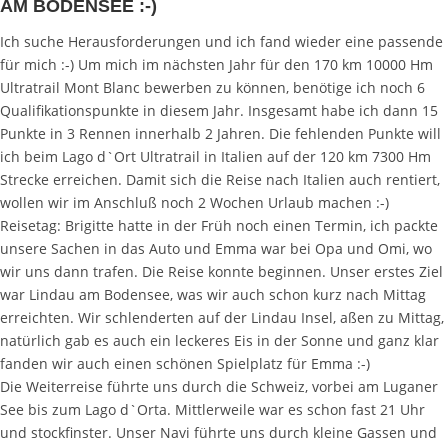
AM BODENSEE :-)
Ich suche Herausforderungen und ich fand wieder eine passende
für mich :-) Um mich im nächsten Jahr für den 170 km 10000 Hm
Ultratrail Mont Blanc bewerben zu können, benötige ich noch 6
Qualifikationspunkte in diesem Jahr. Insgesamt habe ich dann 15
Punkte in 3 Rennen innerhalb 2 Jahren. Die fehlenden Punkte will
ich beim Lago d`Ort Ultratrail in Italien auf der 120 km 7300 Hm
Strecke erreichen. Damit sich die Reise nach Italien auch rentiert,
wollen wir im Anschluß noch 2 Wochen Urlaub machen :-)
Reisetag: Brigitte hatte in der Früh noch einen Termin, ich packte
unsere Sachen in das Auto und Emma war bei Opa und Omi, wo
wir uns dann trafen. Die Reise konnte beginnen. Unser erstes Ziel
war Lindau am Bodensee, was wir auch schon kurz nach Mittag
erreichten. Wir schlenderten auf der Lindau Insel, aßen zu Mittag,
natürlich gab es auch ein leckeres Eis in der Sonne und ganz klar
fanden wir auch einen schönen Spielplatz für Emma :-)
Die Weiterreise führte uns durch die Schweiz, vorbei am Luganer
See bis zum Lago d`Orta. Mittlerweile war es schon fast 21 Uhr
und stockfinster. Unser Navi führte uns durch kleine Gassen und