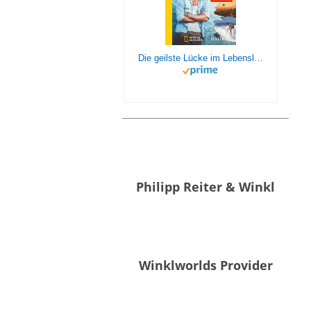
Die geilste Lücke im Lebenslauf: 6 Jahre Weltreisen | Der erfolgreiche Reisebericht erstmals im Taschenbuch
Philipp Reiter & Winkl
Winklworlds Provider