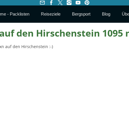
me - Packlisten
Reiseziele
Bergsport
Blog
Übe
uf den Hirschenstein 1095
n auf den Hirschenstein :-)