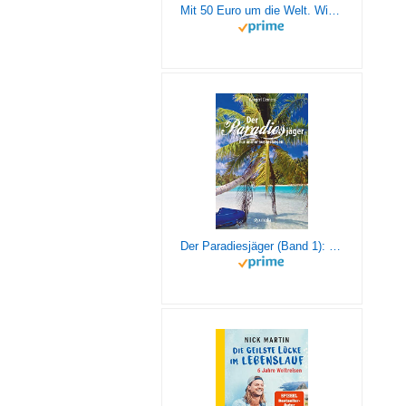
Mit 50 Euro um die Welt. Wie ich mit wenig in der Tasche loszog und als reicher Mensch zurückkam
Der Paradiesjäger (Band 1): Für immer ausgestiegen