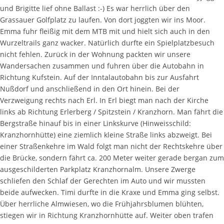
und Brigitte lief ohne Ballast :-) Es war herrlich über den
Grassauer Golfplatz zu laufen. Von dort joggten wir ins Moor.
Emma fuhr fleißig mit dem MTB mit und hielt sich auch in den
Wurzeltrails ganz wacker. Natürlich durfte ein Spielplatzbesuch
nicht fehlen. Zurück in der Wohnung packten wir unsere
Wandersachen zusammen und fuhren über die Autobahn in
Richtung Kufstein. Auf der Inntalautobahn bis zur Ausfahrt
Nußdorf und anschließend in den Ort hinein. Bei der
Verzweigung rechts nach Erl. In Erl biegt man nach der Kirche
links ab Richtung Erlerberg / Spitzstein / Kranzhorn. Man fährt die
Bergstraße hinauf bis in einer Linkskurve (Hinweisschild:
Kranzhornhütte) eine ziemlich kleine Straße links abzweigt. Bei
einer Straßenkehre im Wald folgt man nicht der Rechtskehre über
die Brücke, sondern fährt ca. 200 Meter weiter gerade bergan zum
ausgeschilderten Parkplatz Kranzhornalm. Unsere Zwerge
schliefen den Schlaf der Gerechten im Auto und wir mussten
beide aufwecken. Timi durfte in die Kraxe und Emma ging selbst.
Über herrliche Almwiesen, wo die Frühjahrsblumen blühten,
stiegen wir in Richtung Kranzhornhütte auf. Weiter oben trafen