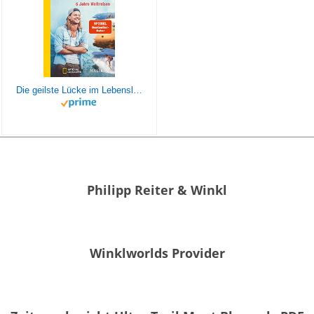
Die geilste Lücke im Lebenslauf: 6 Jahre Weltreisen | Der erfolgreiche Reisebericht erstmals im Taschenbuch
Philipp Reiter & Winkl
Winklworlds Provider