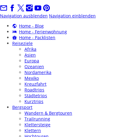
Navigation ausblenden
Navigation einblenden
Home - Blog
Home - Ferienwohnung
Home - Packlisten
Reiseziele
Afrika
Asien
Europa
Ozeanien
Nordamerika
Mexiko
Kreuzfahrt
Roadtrips
Städtetrips
Kurztrips
Bergsport
Wandern & Bergtouren
Trailrunning
Klettersteige
Klettern
Hochtouren