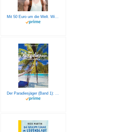
Mit 50 Euro um die Welt. Wie ich mit wenig in der Tasche loszog und als reicher Mensch zurückkam
Der Paradiesjäger (Band 1): Für immer ausgestiegen