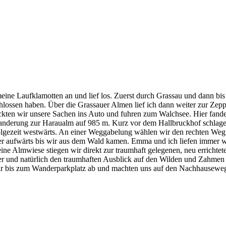
meine Laufklamotten an und lief los. Zuerst durch Grassau und dann bis
lossen haben. Über die Grassauer Almen lief ich dann weiter zur Zep
ckten wir unsere Sachen ins Auto und fuhren zum Walchsee. Hier fan
anderung zur Haraualm auf 985 m. Kurz vor dem Hallbruckhof schlagen 
 Folgezeit westwärts. An einer Weggabelung wählen wir den rechten W
iter aufwärts bis wir aus dem Wald kamen. Emma und ich liefen immer
ne Almwiese stiegen wir direkt zur traumhaft gelegenen, neu errichte
er und natürlich den traumhaften Ausblick auf den Wilden und Zahmen 
 wir bis zum Wanderparkplatz ab und machten uns auf den Nachhausew