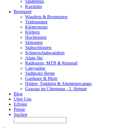
Städtetrips
Kurztrips
Bergsport
Wandern & Bergtouren
Trailrunning
Klettersteige
Klettern
Hochtouren
Skitouren
Skihochtouren
Schneeschuhwandern
Alpin Ski
Radtouren, MTB & Rennrad
Canyoning
Südtiroler Berge
Gardasee & More
Hütten, Trekking & Abenteuercamps
Grassau im Chiemgau - 2. Heimat
Blog
Über Uns
Erfolge
Presse
Suchen