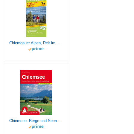
Chiemgauer Alpen, Reit im Winkl, Ruhpolding, Inzell: Wander- und Radkarte mit Ausflugszielen & Freizeittipps, wetterfest, reißfest, abwischbar, GPS-genau. 1:35000 (Wander- und Radkarte: WuRK)
Chiemsee: Berge und Seen zwischen Rosenheim und Salzburg. 55 Touren mit GPS-Tracks (Rother Wanderführer)