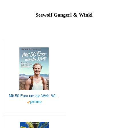
Seewolf Gangerl & Winkl
Mit 50 Euro um die Welt. Wie ich mit wenig in der Tasche loszog und als reicher Mensch zurückkam