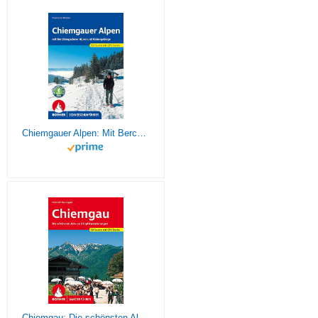
Chiemgauer Alpen: Mit Berchtesgadener Alpen und Kaisergebirge. 53 Touren mit GPS-Tracks. (Rother Schneeschuhführer)
Chiemgau: Die schönsten Alm- und Gipfelwanderungen. 60 Touren mit GPS-Tracks (Rother Wanderführer)