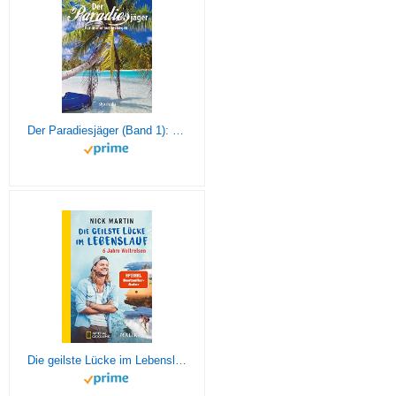
Der Paradiesjäger (Band 1): Für immer ausgestiegen
Die geilste Lücke im Lebenslauf: 6 Jahre Weltreisen | Der erfolgreiche Reisebericht erstmals im Taschenbuch