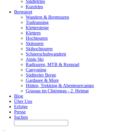
Städtetrips
Kurztrips
Bergsport
Wandern & Bergtouren
Trailrunning
Klettersteige
Klettern
Hochtouren
Skitouren
Skihochtouren
Schneeschuhwandern
Alpin Ski
Radtouren, MTB & Rennrad
Canyoning
Südtiroler Berge
Gardasee & More
Hütten, Trekking & Abenteuercamps
Grassau im Chiemgau - 2. Heimat
Blog
Über Uns
Erfolge
Presse
Suchen