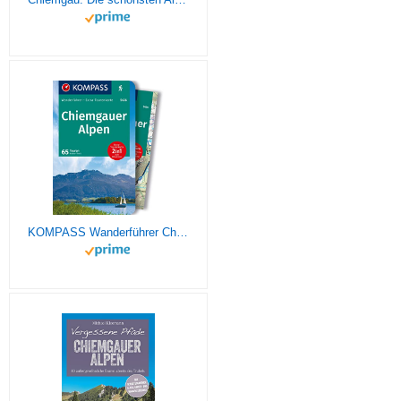
KOMPASS Wanderführer Chiemgauer Alpen, 65 Touren: mit Extra-Tourenkarte, GPX-Daten zum Download