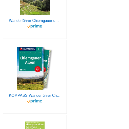
Wanderführer Chiemgauer und Berchtesgadener Alpen: 40 Wander-Touren abseits des Trubels. Wandern auf vergessenen Pfaden mit Panorama, Gipfeltouren und ... außergewöhnliche Touren abseits des Trubels
KOMPASS Wanderführer Chiemgauer Alpen, 65 Touren: mit Extra-Tourenkarte Maßstab 1:35.000, GPX-Daten zum Download