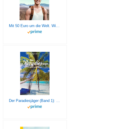
Mit 50 Euro um die Welt. Wie ich mit wenig in der Tasche loszog und als reicher Mensch zurückkam
Der Paradiesjäger (Band 1): Für immer ausgestiegen