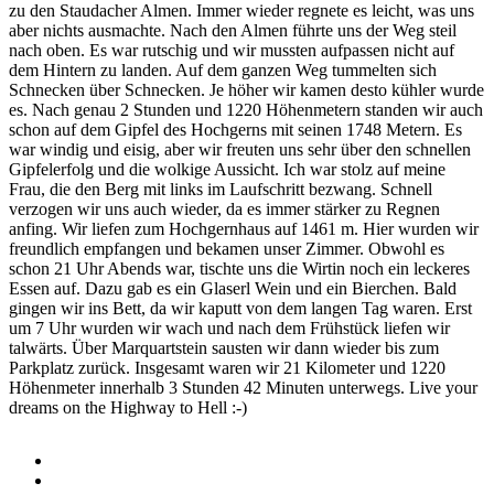
zu den Staudacher Almen. Immer wieder regnete es leicht, was uns
aber nichts ausmachte. Nach den Almen führte uns der Weg steil
nach oben. Es war rutschig und wir mussten aufpassen nicht auf
dem Hintern zu landen. Auf dem ganzen Weg tummelten sich
Schnecken über Schnecken. Je höher wir kamen desto kühler wurde
es. Nach genau 2 Stunden und 1220 Höhenmetern standen wir auch
schon auf dem Gipfel des Hochgerns mit seinen 1748 Metern. Es
war windig und eisig, aber wir freuten uns sehr über den schnellen
Gipfelerfolg und die wolkige Aussicht. Ich war stolz auf meine
Frau, die den Berg mit links im Laufschritt bezwang. Schnell
verzogen wir uns auch wieder, da es immer stärker zu Regnen
anfing. Wir liefen zum Hochgernhaus auf 1461 m. Hier wurden wir
freundlich empfangen und bekamen unser Zimmer. Obwohl es
schon 21 Uhr Abends war, tischte uns die Wirtin noch ein leckeres
Essen auf. Dazu gab es ein Glaserl Wein und ein Bierchen. Bald
gingen wir ins Bett, da wir kaputt von dem langen Tag waren. Erst
um 7 Uhr wurden wir wach und nach dem Frühstück liefen wir
talwärts. Über Marquartstein sausten wir dann wieder bis zum
Parkplatz zurück. Insgesamt waren wir 21 Kilometer und 1220
Höhenmeter innerhalb 3 Stunden 42 Minuten unterwegs. Live your
dreams on the Highway to Hell :-)