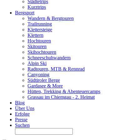
Städtetrips
Kurztrips
Bergsport
Wandern & Bergtouren
Trailrunning
Klettersteige
Klettern
Hochtouren
Skitouren
Skihochtouren
Schneeschuhwandern
Alpin Ski
Radtouren, MTB & Rennrad
Canyoning
Südtiroler Berge
Gardasee & More
Hütten, Trekking & Abenteuercamps
Grassau im Chiemgau - 2. Heimat
Blog
Über Uns
Erfolge
Presse
Suchen