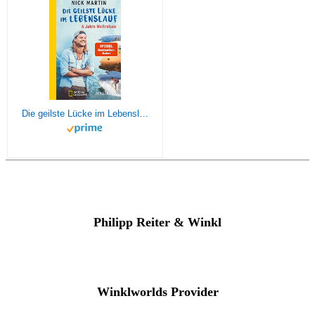
Die geilste Lücke im Lebenslauf: 6 Jahre Weltreisen | Der erfolgreiche Reisebericht erstmals im Taschenbuch
Philipp Reiter & Winkl
Winklworlds Provider