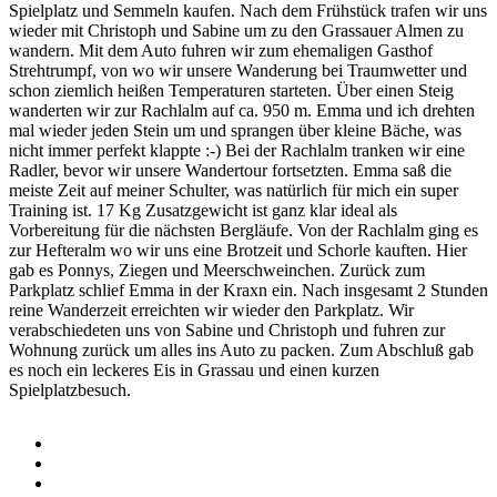
Spielplatz und Semmeln kaufen. Nach dem Frühstück trafen wir uns
wieder mit Christoph und Sabine um zu den Grassauer Almen zu
wandern. Mit dem Auto fuhren wir zum ehemaligen Gasthof
Strehtrumpf, von wo wir unsere Wanderung bei Traumwetter und
schon ziemlich heißen Temperaturen starteten. Über einen Steig
wanderten wir zur Rachlalm auf ca. 950 m. Emma und ich drehten
mal wieder jeden Stein um und sprangen über kleine Bäche, was
nicht immer perfekt klappte :-) Bei der Rachlalm tranken wir eine
Radler, bevor wir unsere Wandertour fortsetzten. Emma saß die
meiste Zeit auf meiner Schulter, was natürlich für mich ein super
Training ist. 17 Kg Zusatzgewicht ist ganz klar ideal als
Vorbereitung für die nächsten Bergläufe. Von der Rachlalm ging es
zur Hefteralm wo wir uns eine Brotzeit und Schorle kauften. Hier
gab es Ponnys, Ziegen und Meerschweinchen. Zurück zum
Parkplatz schlief Emma in der Kraxn ein. Nach insgesamt 2 Stunden
reine Wanderzeit erreichten wir wieder den Parkplatz. Wir
verabschiedeten uns von Sabine und Christoph und fuhren zur
Wohnung zurück um alles ins Auto zu packen. Zum Abschluß gab
es noch ein leckeres Eis in Grassau und einen kurzen
Spielplatzbesuch.