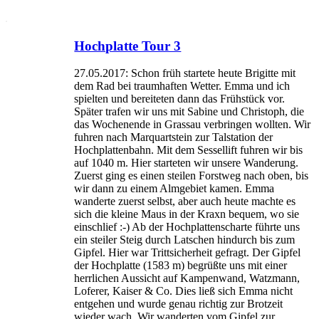
Hochplatte Tour 3
27.05.2017: Schon früh startete heute Brigitte mit
dem Rad bei traumhaften Wetter. Emma und ich
spielten und bereiteten dann das Frühstück vor.
Später trafen wir uns mit Sabine und Christoph, die
das Wochenende in Grassau verbringen wollten. Wir
fuhren nach Marquartstein zur Talstation der
Hochplattenbahn. Mit dem Sessellift fuhren wir bis
auf 1040 m. Hier starteten wir unsere Wanderung.
Zuerst ging es einen steilen Forstweg nach oben, bis
wir dann zu einem Almgebiet kamen. Emma
wanderte zuerst selbst, aber auch heute machte es
sich die kleine Maus in der Kraxn bequem, wo sie
einschlief :-) Ab der Hochplattenscharte führte uns
ein steiler Steig durch Latschen hindurch bis zum
Gipfel. Hier war Trittsicherheit gefragt. Der Gipfel
der Hochplatte (1583 m) begrüßte uns mit einer
herrlichen Aussicht auf Kampenwand, Watzmann,
Loferer, Kaiser & Co. Dies ließ sich Emma nicht
entgehen und wurde genau richtig zur Brotzeit
wieder wach. Wir wanderten vom Gipfel zur