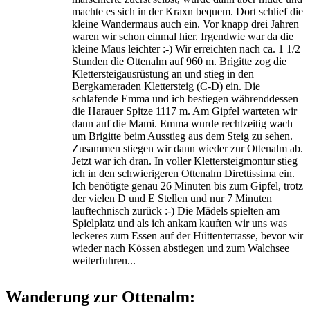
machte es sich in der Kraxn bequem. Dort schlief die
kleine Wandermaus auch ein. Vor knapp drei Jahren
waren wir schon einmal hier. Irgendwie war da die
kleine Maus leichter :-) Wir erreichten nach ca. 1 1/2
Stunden die Ottenalm auf 960 m. Brigitte zog die
Klettersteigausrüstung an und stieg in den
Bergkameraden Klettersteig (C-D) ein. Die
schlafende Emma und ich bestiegen währenddessen
die Harauer Spitze 1117 m. Am Gipfel warteten wir
dann auf die Mami. Emma wurde rechtzeitig wach
um Brigitte beim Ausstieg aus dem Steig zu sehen.
Zusammen stiegen wir dann wieder zur Ottenalm ab.
Jetzt war ich dran. In voller Klettersteigmontur stieg
ich in den schwierigeren Ottenalm Direttissima ein.
Ich benötigte genau 26 Minuten bis zum Gipfel, trotz
der vielen D und E Stellen und nur 7 Minuten
lauftechnisch zurück :-) Die Mädels spielten am
Spielplatz und als ich ankam kauften wir uns was
leckeres zum Essen auf der Hüttenterrasse, bevor wir
wieder nach Kössen abstiegen und zum Walchsee
weiterfuhren...
Wanderung zur Ottenalm: