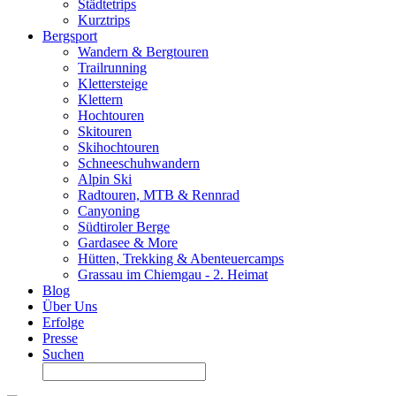
Städtetrips
Kurztrips
Bergsport
Wandern & Bergtouren
Trailrunning
Klettersteige
Klettern
Hochtouren
Skitouren
Skihochtouren
Schneeschuhwandern
Alpin Ski
Radtouren, MTB & Rennrad
Canyoning
Südtiroler Berge
Gardasee & More
Hütten, Trekking & Abenteuercamps
Grassau im Chiemgau - 2. Heimat
Blog
Über Uns
Erfolge
Presse
Suchen