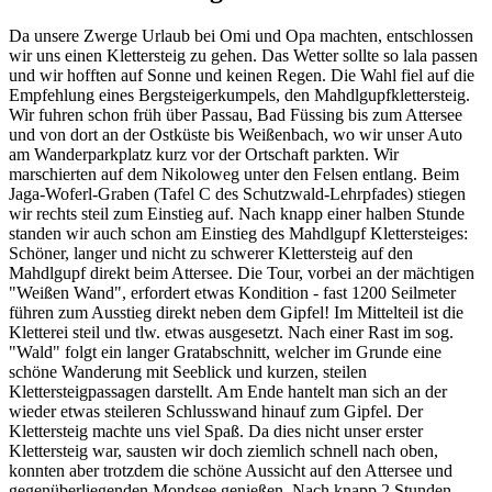
Da unsere Zwerge Urlaub bei Omi und Opa machten, entschlossen
wir uns einen Klettersteig zu gehen. Das Wetter sollte so lala passen
und wir hofften auf Sonne und keinen Regen. Die Wahl fiel auf die
Empfehlung eines Bergsteigerkumpels, den Mahdlgupfklettersteig.
Wir fuhren schon früh über Passau, Bad Füssing bis zum Attersee
und von dort an der Ostküste bis Weißenbach, wo wir unser Auto
am Wanderparkplatz kurz vor der Ortschaft parkten. Wir
marschierten auf dem Nikoloweg unter den Felsen entlang. Beim
Jaga-Woferl-Graben (Tafel C des Schutzwald-Lehrpfades) stiegen
wir rechts steil zum Einstieg auf. Nach knapp einer halben Stunde
standen wir auch schon am Einstieg des Mahdlgupf Klettersteiges:
Schöner, langer und nicht zu schwerer Klettersteig auf den
Mahdlgupf direkt beim Attersee. Die Tour, vorbei an der mächtigen
"Weißen Wand", erfordert etwas Kondition - fast 1200 Seilmeter
führen zum Ausstieg direkt neben dem Gipfel! Im Mittelteil ist die
Kletterei steil und tlw. etwas ausgesetzt. Nach einer Rast im sog.
"Wald" folgt ein langer Gratabschnitt, welcher im Grunde eine
schöne Wanderung mit Seeblick und kurzen, steilen
Klettersteigpassagen darstellt. Am Ende hantelt man sich an der
wieder etwas steileren Schlusswand hinauf zum Gipfel. Der
Klettersteig machte uns viel Spaß. Da dies nicht unser erster
Klettersteig war, sausten wir doch ziemlich schnell nach oben,
konnten aber trotzdem die schöne Aussicht auf den Attersee und
gegenüberliegenden Mondsee genießen. Nach knapp 2 Stunden