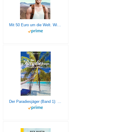
Mit 50 Euro um die Welt. Wie ich mit wenig in der Tasche loszog und als reicher Mensch zurückkam
Der Paradiesjäger (Band 1): Für immer ausgestiegen