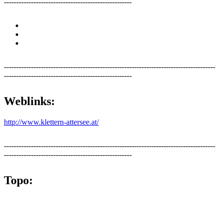
----------------------------------------------------
--------------------------------------------------------------------------------------
----------------------------------------------------
Weblinks:
http://www.klettern-attersee.at/
--------------------------------------------------------------------------------------
----------------------------------------------------
Topo: