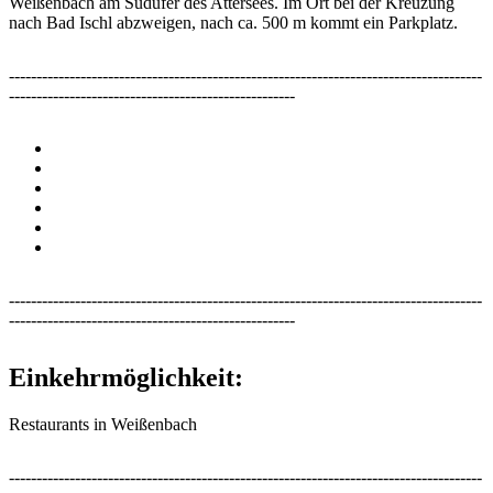
Weißenbach am Südufer des Attersees. Im Ort bei der Kreuzung
nach Bad Ischl abzweigen, nach ca. 500 m kommt ein Parkplatz.
--------------------------------------------------------------------------------------
----------------------------------------------------
--------------------------------------------------------------------------------------
----------------------------------------------------
Einkehrmöglichkeit:
Restaurants in Weißenbach
--------------------------------------------------------------------------------------