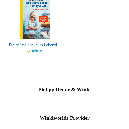
Die geilste Lücke im Lebenslauf: 6 Jahre Weltreisen | Der erfolgreiche Reisebericht erstmals im Taschenbuch
Philipp Reiter & Winkl
Winklworlds Provider