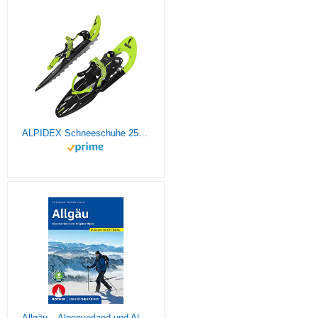
ALPIDEX Schneeschuhe 25 INCH Schuhgröße 38-45 bis 130 kg Steighilfe Tragetasche Optional Stöcke, Farbe:Lime ohne Stöcke
Allgäu – Alpenvorland und Allgäuer Alpen: 65 Touren. Mit GPS-Tracks (Rother Schneeschuhführer)