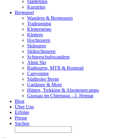
Städtetrips
Kurztrips
Bergsport
Wandern & Bergtouren
Trailrunning
Klettersteige
Klettern
Hochtouren
Skitouren
Skihochtouren
Schneeschuhwandern
Alpin Ski
Radtouren, MTB & Rennrad
Canyoning
Südtiroler Berge
Gardasee & More
Hütten, Trekking & Abenteuercamps
Grassau im Chiemgau - 2. Heimat
Blog
Über Uns
Erfolge
Presse
Suchen