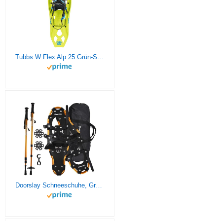
Tubbs W Flex Alp 25 Grün-Schwarz - Robuste Damen Kunststoff Schneeschuhe, Größe One Size - Farbe Green - Black
Doorslay Schneeschuhe, Größenverstellbar Wanderstöcken, rutschfest Schneeschuh Set für Damen und Herren, Bergausrüstung Wandern auf Schnee mit Tragetasche