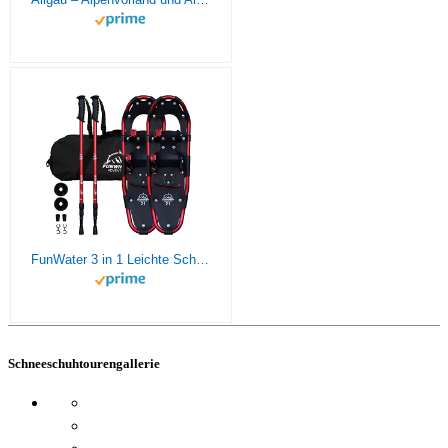
FunWater 3 in 1 Leichte Schneeschuhe für Herren Damen Aluminium Schneeschuh mit Größenverstellbar Trekking Stöcken, Bergausrüstung Wandern auf Schnee, rutschfest Schneeschuh Set 25'' Rot
Schneeschuhtourengallerie