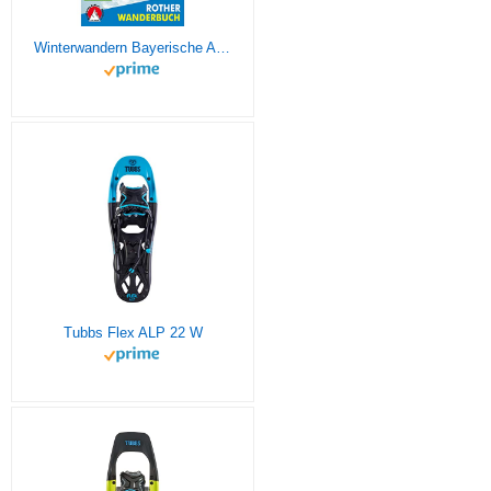
Winterwandern Bayerische Alpen: 50 Wander- und Schneeschuh-Touren mit GPS-Tracks (Rother Wanderbuch)
Tubbs Flex ALP 22 W