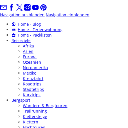
Navigation ausblenden
Navigation einblenden
Home - Blog
Home - Ferienwohnung
Home - Packlisten
Reiseziele
Afrika
Asien
Europa
Ozeanien
Nordamerika
Mexiko
Kreuzfahrt
Roadtrips
Städtetrips
Kurztrips
Bergsport
Wandern & Bergtouren
Trailrunning
Klettersteige
Klettern
Hochtouren