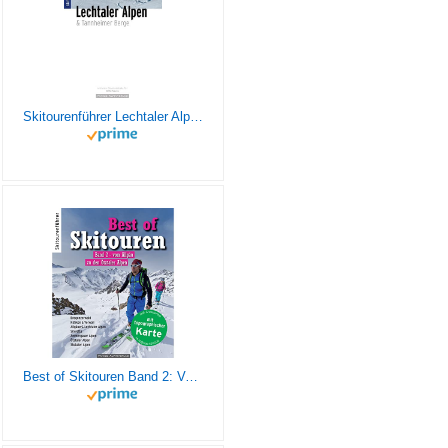
Skitourenführer Lechtaler Alpen: inklusive Tannheimer Berge
Best of Skitouren Band 2: Vom Allgäu zu den Ötztaler Alpen