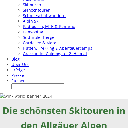
Skitouren
Skihochtouren
Schneeschuhwandern
Alpin Ski
Radtouren, MTB & Rennrad
Canyoning
Südtiroler Berge
Gardasee & More
Hütten, Trekking & Abenteuercamps
Grassau im Chiemgau - 2. Heimat
Blog
Über Uns
Erfolge
Presse
Suchen
Die schönsten Skitouren in
den Allgäuer Alpen