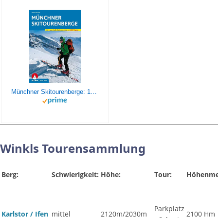
Münchner Skitourenberge: 100 traumhafte Skitourenziele. Mit GPS-Tracks (Rother Selection)
Winkls Tourensammlung
Berg:
Schwierigkeit:
Höhe:
Tour:
Höhenme
Parkplatz
Karlstor / Ifen
mittel
2120m/2030m
2100 Hm