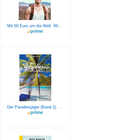
Mit 50 Euro um die Welt. Wie ich mit wenig in der Tasche loszog und als reicher Mensch zurückkam
Der Paradiesjäger (Band 1): Für immer ausgestiegen