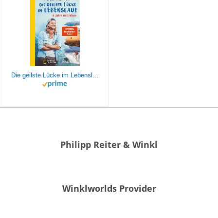
Die geilste Lücke im Lebenslauf: 6 Jahre Weltreisen | Der erfolgreiche Reisebericht erstmals im Taschenbuch
Philipp Reiter & Winkl
Winklworlds Provider