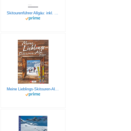
Skitourenführer Allgäu: inkl. GPS-Tracks
Meine Lieblings-Skitouren-Alpe Allgäu. 25 leichte Touren auf der Piste und im Gelände. Mit Wegbeschreibungen, Detailkarten und vielen Infos rund um die Hütten.