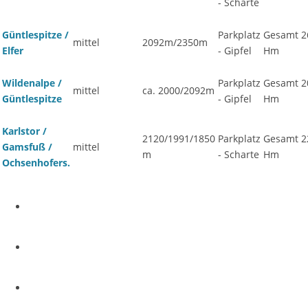
- Scharte
Güntlespitze /
Parkplatz
Gesamt 2
mittel
2092m/2350m
Elfer
- Gipfel
Hm
Wildenalpe /
Parkplatz
Gesamt 2
mittel
ca. 2000/2092m
Güntlespitze
- Gipfel
Hm
Karlstor /
2120/1991/1850
Parkplatz
Gesamt 2
Gamsfuß /
mittel
m
- Scharte
Hm
Ochsenhofers.