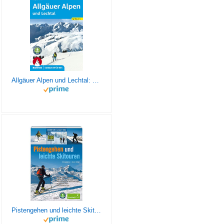
Allgäuer Alpen und Lechtal: 52 Skitouren (Rother Skitourenführer)
Pistengehen und leichte Skitouren: Oberbayern, Allgäu, Tirol , DAV Naturverträgliche Skitouren - Ideal für Skitouren-Einsteiger - After-Work-Touren ... Aufgelassene Pisten - Viele praktische Tipps