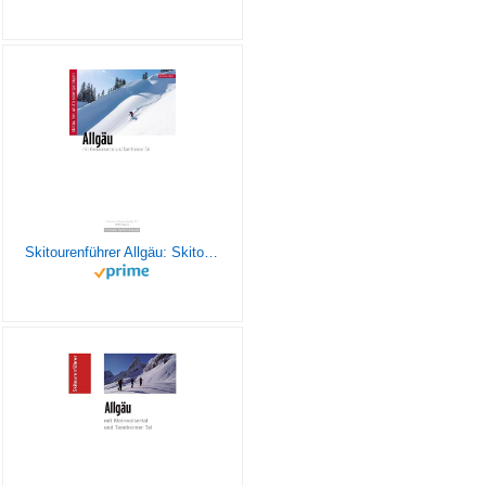
Skitourenführer Allgäu: Skitouren in den Allgäuer Alpen, Kleinwalsertal und Tannheimer Tal, inklusive GPS-Tracks