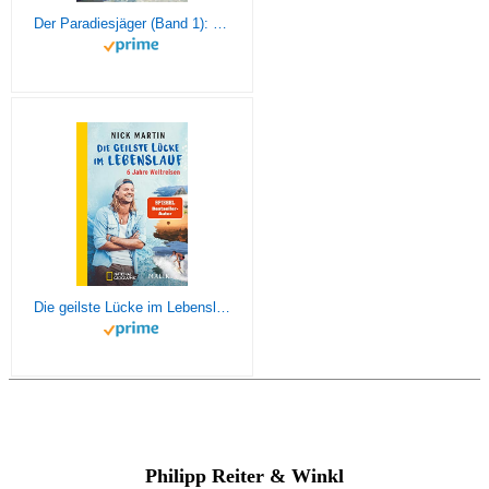
Der Paradiesjäger (Band 1): Für immer ausgestiegen
Die geilste Lücke im Lebenslauf: 6 Jahre Weltreisen | Der erfolgreiche Reisebericht erstmals im Taschenbuch
Philipp Reiter & Winkl