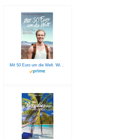
Mit 50 Euro um die Welt. Wie ich mit wenig in der Tasche loszog und als reicher Mensch zurückkam