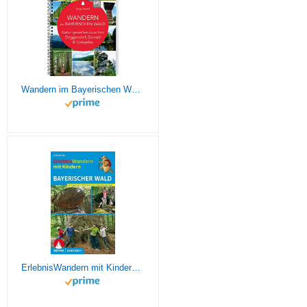
Wandern im Bayerischen Wald: Natur genießen zwischen Deggendorf, Zwiesel und Spiegelau
ErlebnisWandern mit Kindern Bayerischer Wald: 42 Touren mit GPS-Tracks und vielen Freizeittipps. (Rother Wanderbuch)