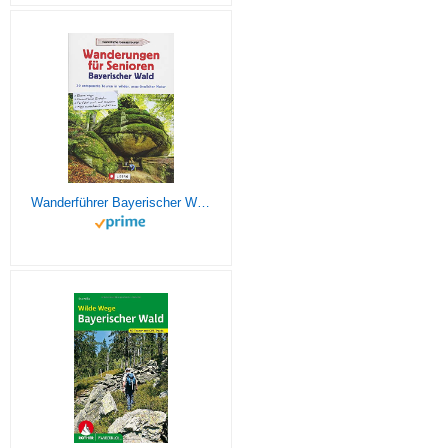
Wanderführer Bayerischer Wald: Wanderungen für Senioren Bayerischer Wald. 30 entspannte Touren in wilder, ursprünglicher Natur. Wandern im ... auch ... auch mit Kindern / Wege zwischen 2 und 10 km