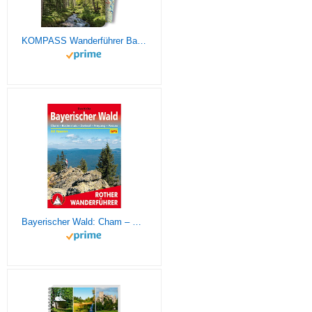
KOMPASS Wanderführer Bayerischer Wald, Cham, Bodenmais, Zwiesel, Freyung, Passau, 60 Touren: mit Extra-Tourenkarte, GPX-Daten zum Download
Bayerischer Wald: Cham – Bodenmais – Zwiesel – Freyung – Passau. 54 Touren mit GPS-Tracks (Rother Wanderführer)