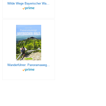
Wilde Wege Bayerischer Wald: 50 Touren mit GPS-Tracks (Rother Wanderbuch)
Wanderführer: Panoramawege Bayerischer Wald. Die 33 schönsten Aussichtstouren im Bayerwald. Wandern zu Aussichtsplätzen mit Panorama im Naturpark Bayerischer Wald. (Erlebnis Wandern)