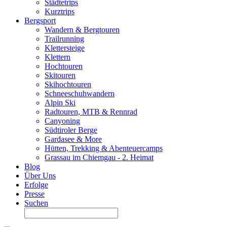
Städtetrips
Kurztrips
Bergsport
Wandern & Bergtouren
Trailrunning
Klettersteige
Klettern
Hochtouren
Skitouren
Skihochtouren
Schneeschuhwandern
Alpin Ski
Radtouren, MTB & Rennrad
Canyoning
Südtiroler Berge
Gardasee & More
Hütten, Trekking & Abenteuercamps
Grassau im Chiemgau - 2. Heimat
Blog
Über Uns
Erfolge
Presse
Suchen