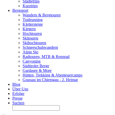
Städtetrips
Kurztrips
Bergsport
Wandern & Bergtouren
Trailrunning
Klettersteige
Klettern
Hochtouren
Skitouren
Skihochtouren
Schneeschuhwandern
Alpin Ski
Radtouren, MTB & Rennrad
Canyoning
Südtiroler Berge
Gardasee & More
Hütten, Trekking & Abenteuercamps
Grassau im Chiemgau - 2. Heimat
Blog
Über Uns
Erfolge
Presse
Suchen