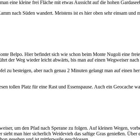
 man eine kleine frei Fläche mit etwas Aussicht auf die hohen Gardasee
amm nach Süden wandert. Meistens ist es hier oben sehr einsam und m
e Belpo. Hier befindet sich wie schon beim Monte Nugoli eine freie Flä
ührt der Weg wieder leicht abwärts, bis man auf einen Wegweiser nach l
el zu besteigen, aber nach genau 2 Minuten gelangt man auf einen herrl
iesen tollen Platz für eine Rast und Essenspause. Auch ein Geocache war
eiser, um den Pfad nach Sperane zu folgen. Auf kleinen Wegen, vorb
er sieht man hier sicherlich Weidevieh das saftige Gras genießen. Üb
hon gesehen und ist mittlerweile geschlossen.