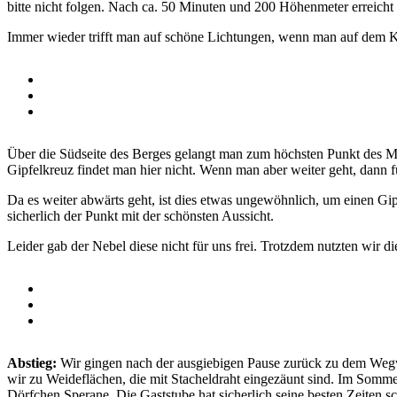
bitte nicht folgen. Nach ca. 50 Minuten und 200 Höhenmeter erreicht
Immer wieder trifft man auf schöne Lichtungen, wenn man auf dem K
Über die Südseite des Berges gelangt man zum höchsten Punkt des Mont
Gipfelkreuz findet man hier nicht. Wenn man aber weiter geht, dann f
Da es weiter abwärts geht, ist dies etwas ungewöhnlich, um einen Gipf
sicherlich der Punkt mit der schönsten Aussicht.
Leider gab der Nebel diese nicht für uns frei. Trotzdem nutzten wir d
Abstieg:
Wir gingen nach der ausgiebigen Pause zurück zu dem Wegw
wir zu Weideflächen, die mit Stacheldraht eingezäunt sind. Im Somm
Dörfchen Sperane. Die Gaststube hat sicherlich seine besten Zeiten sc