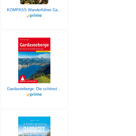
KOMPASS Wanderführer Gardasee, 70 Touren: mit Extra-Tourenkarte Maßstab 1:60.000, GPX-Daten zum Download
Gardaseeberge: Die schönsten Tal- und Höhenwanderungen. 57 Touren. Mit GPS-Tracks (Rother Wanderführer)