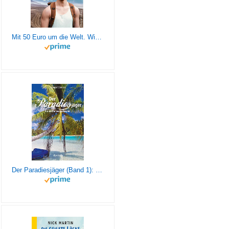
Mit 50 Euro um die Welt. Wie ich mit wenig in der Tasche loszog und als reicher Mensch zurückkam
Der Paradiesjäger (Band 1): Für immer ausgestiegen