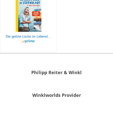
Die geilste Lücke im Lebenslauf: 6 Jahre Weltreisen | Der erfolgreiche Reisebericht erstmals im Taschenbuch
Philipp Reiter & Winkl
Winklworlds Provider