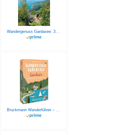
Wandergenuss Gardasee: 38 leichtere Touren mit Natur- und Kulturerlebnissen. Ein Wanderführer zu den schönsten Plätzen am Gardasee. Mit Ausflügen und ... Kulturerlebnisse auf aussichtsreichen Wegen
Bruckmann Wanderführer – Wander dich glücklich – Gardasee: Wanderungen fürs Wohlbefinden