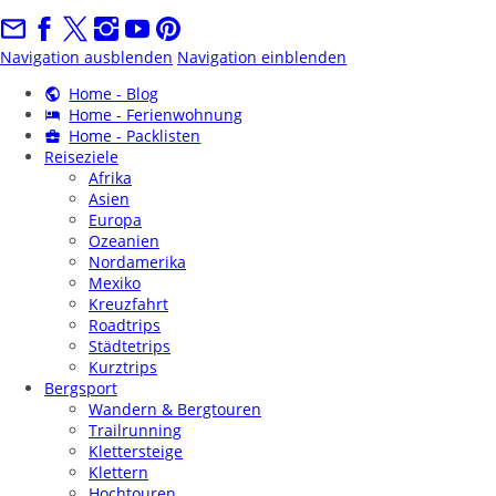
Navigation ausblenden
Navigation einblenden
Home - Blog
Home - Ferienwohnung
Home - Packlisten
Reiseziele
Afrika
Asien
Europa
Ozeanien
Nordamerika
Mexiko
Kreuzfahrt
Roadtrips
Städtetrips
Kurztrips
Bergsport
Wandern & Bergtouren
Trailrunning
Klettersteige
Klettern
Hochtouren