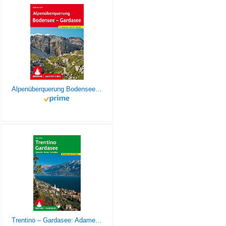
Alpenüberquerung Bodensee – Gardasee: 28 Etappen mit GPS-Tracks (Rother Wanderführer)
Trentino – Gardasee: Adamello – Brenta – Dolomiten. 50 Touren mit GPS-Tracks (Rother Wanderbuch)