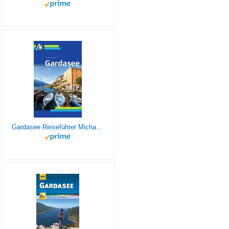
Gardasee Reiseführer Michael Müller Verlag: Individuell reisen mit vielen praktischen Tipps (MM-Reisen)