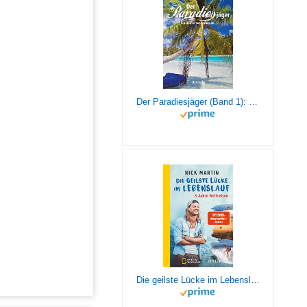
Der Paradiesjäger (Band 1): Für immer ausgestiegen
Die geilste Lücke im Lebenslauf: 6 Jahre Weltreisen | Der erfolgreiche Reisebericht erstmals im Taschenbuch