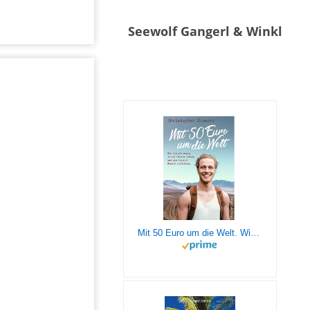
Seewolf Gangerl & Winkl
Mit 50 Euro um die Welt. Wie ich mit wenig in der Tasche loszog und als reicher Mensch zurückkam